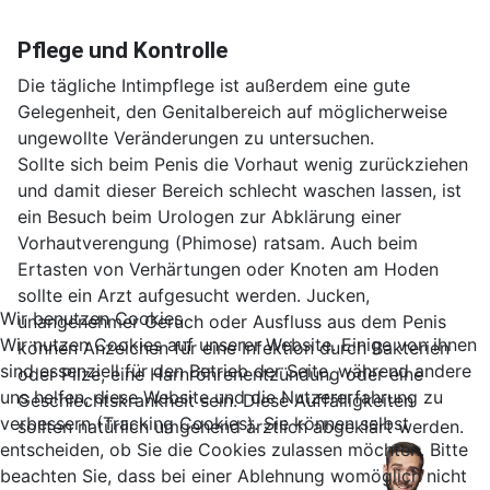
Pflege und Kontrolle
Die tägliche Intimpflege ist außerdem eine gute
Gelegenheit, den Genitalbereich auf möglicherweise
ungewollte Veränderungen zu untersuchen.
Sollte sich beim Penis die Vorhaut wenig zurückziehen
und damit dieser Bereich schlecht waschen lassen, ist
ein Besuch beim Urologen zur Abklärung einer
Vorhautverengung (Phimose) ratsam. Auch beim
Ertasten von Verhärtungen oder Knoten am Hoden
sollte ein Arzt aufgesucht werden. Jucken,
Wir benutzen Cookies
unangenehmer Geruch oder Ausfluss aus dem Penis
Wir nutzen Cookies auf unserer Website. Einige von ihnen
können Anzeichen für eine Infektion durch Bakterien
sind essenziell für den Betrieb der Seite, während andere
oder Pilze, eine Harnröhrenentzündung oder eine
uns helfen, diese Website und die Nutzererfahrung zu
Geschlechtskrankheit sein. Diese Auffälligkeiten
verbessern (Tracking Cookies). Sie können selbst
sollten natürlich umgehend ärztlich abgeklärt werden.
entscheiden, ob Sie die Cookies zulassen möchten. Bitte
beachten Sie, dass bei einer Ablehnung womöglich nicht