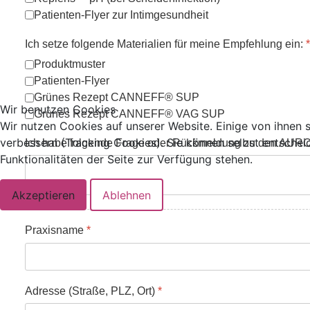
Patienten-Flyer zur Intimgesundheit
Ich setze folgende Materialien für meine Empfehlung ein:
*
Produktmuster
Patienten-Flyer
Grünes Rezept CANNEFF® SUP
Wir benutzen Cookies
Grünes Rezept CANNEFF® VAG SUP
Wir nutzen Cookies auf unserer Website. Einige von ihnen s
verbessern (Tracking Cookies). Sie können selbst entschei
Ich habe folgende Frage oder Rückmeldung zu den AURO
Funktionalitäten der Seite zur Verfügung stehen.
Akzeptieren
Ablehnen
Praxisname
*
Adresse (Straße, PLZ, Ort)
*