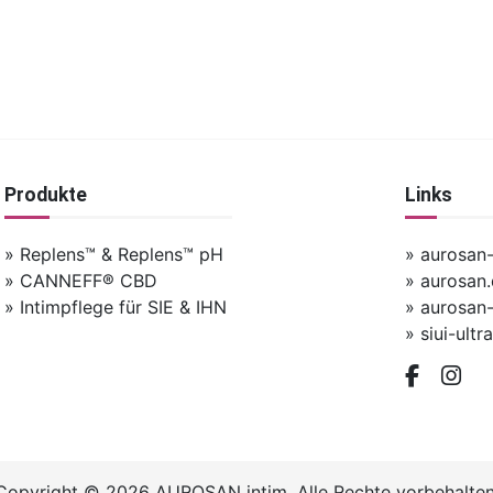
Produkte
Links
» Replens™ & Replens™ pH
» aurosan
» CANNEFF® CBD
» aurosan
» Intimpflege für SIE & IHN
» aurosan
» siui-ultr
Copyright © 2026 AUROSAN intim. Alle Rechte vorbehalten